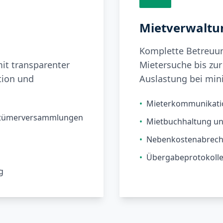
Mietverwaltu
Komplette Betreuun
t transparenter
Mietersuche bis z
tion und
Auslastung bei min
•
Mieterkommunikat
entümerversammlungen
•
Mietbuchhaltung u
•
Nebenkostenabrec
•
Übergabeprotokolle
g